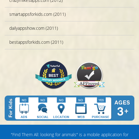
crazymikesapps.com (2012)
smartappsforkids.com (2011)
dailyappshow.com (2011)
bestappsforkids.com (2011)
"Find Them All: looking for animals" is a mobile application for