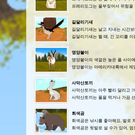
프레리도그는 울부짖어서 위험을 경
길달리기새
길달리기새는 날고 지내는 시간보
길달리기새는 뛸 때, 긴 꼬리를 이
영양붙이
영양붙이의 색깔은 높은 풀 사이에
영양붙이는 아메리카대륙에서 제일 빠
사막산토끼
사막산토끼는 아주 빨리 달리고 3
사막산토끼는 풀을 먹거나 가끔 선
회색곰
회색곰은 낚시를 좋아해요, 발로 
회색곰은 뒷발로 설 수가 있어, 엄