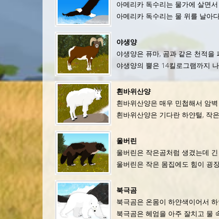
아메리카 독수리는 물가에 살면서
아메리카 독수리는 물 위를 날아다
야생양
야생양은 퓨마, 곰과 같은 천적을 
야생양의 뿔은 14킬로그램까지 나
흰바위산양
흰바위산양은 매우 민첩해서 암벽 
흰바위산양은 기다란 하얀털, 작은
울버린
울버린은 작은곰처럼 생겼는데 긴 
울버린은 작은 몸집에도 힘이 굉장
북극곰
북극곰은 온몸이 하얀색이어서 하얀
북극곰은 헤엄을 아주 잘치고 물 속