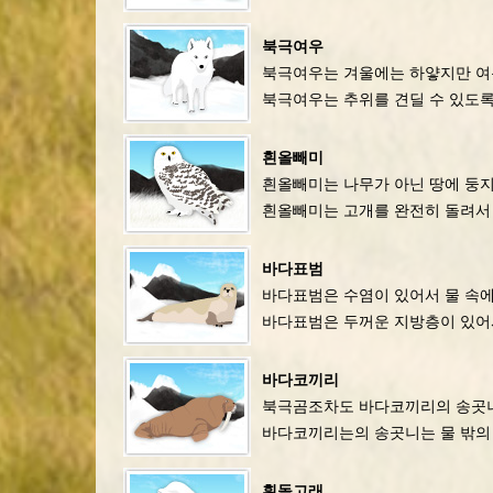
북극여우
북극여우는 겨울에는 하얗지만 여름
북극여우는 추위를 견딜 수 있도록
흰올빼미
흰올빼미는 나무가 아닌 땅에 둥지
흰올빼미는 고개를 완전히 돌려서 
바다표범
바다표범은 수염이 있어서 물 속에
바다표범은 두꺼운 지방층이 있어
바다코끼리
북극곰조차도 바다코끼리의 송곳
바다코끼리는의 송곳니는 물 밖의 
흰돌고래