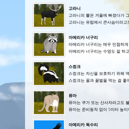
고라니
고라니의 뿔은 겨울에 빠졌다가 그
고라니는 유럽에서 큰사슴이라고도
아메리카 너구리
아메리카 너구리는 매우 민첩하게 
아메리카 너구리는 수영도 잘 하고
스컹크
스컹크는 자신을 보호하기 위해 역
스컹크는 꿀과 꿀벌을 먹는 걸 좋아
퓨마
퓨마는 쿠가 또는 산사자라고도 불
퓨마는 준비동작 없이 5미터 높이까
아메리카 독수리