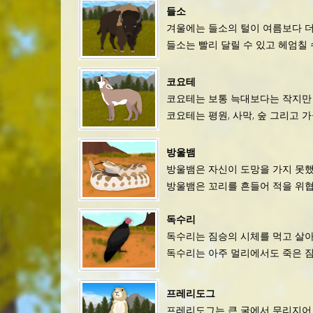
들소
겨울에는 들소의 털이 여름보다 
들소는 빨리 달릴 수 있고 헤엄칠 
코요테
코요테는 보통 늑대보다는 작지만 
코요테는 평원, 사막, 숲 그리고 
방울뱀
방울뱀은 자신이 도망을 가지 못했
방울뱀은 꼬리를 흔들어 적을 위
독수리
독수리는 짐승의 시체를 먹고 살아
독수리는 아주 멀리에서도 죽은 짐승
프레리도그
프레리도그는 큰 굴에서 무리지어