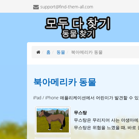
support@find-them-all.com
홈
동물
북아메리카 동물
북아메리카
동물
iPad / iPhone 애플리케이션에서 어린이가 발견할 수
무스탕
무스탕은 무리지어 사는 야생마에
무스탕은 위협을 느꼈을 때, 바로