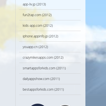
app-liv.jp (2013)
fun2tap.com (2012)
kids-app.com (2012)
iphone.appinfo.jp (2012)
youapp.cn (2012)
crazymikesapps.com (2012)
smartappsforkids.com (2011)
dailyappshow.com (2011)
bestappsforkids.com (2011)